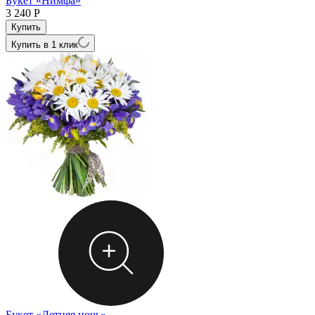
Букет «Нимфа»
3 240
Р
Купить в 1 клик
Букет «Летняя ночь»