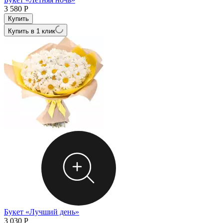
3 580
Р
Купить в 1 клик
Букет «Лучший день»
3 030
Р