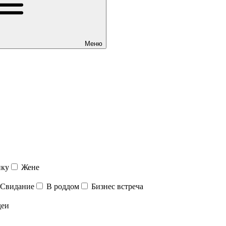
Меню
нку
Жене
Свидание
В роддом
Бизнес встреча
деи