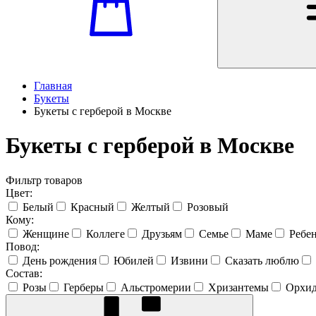
Главная
Букеты
Букеты с герберой в Москве
Букеты с герберой в Москве
Фильтр товаров
Цвет:
Белый
Красный
Желтый
Розовый
Кому:
Женщине
Коллеге
Друзьям
Семье
Маме
Ребе
Повод:
День рождения
Юбилей
Извини
Сказать люблю
Состав:
Розы
Герберы
Альстромерии
Хризантемы
Орхи